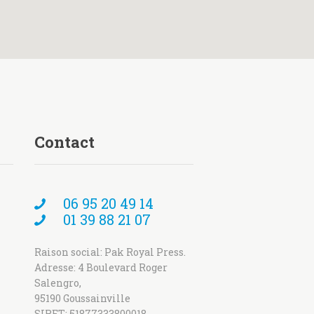
Contact
06 95 20 49 14
01 39 88 21 07
Raison social: Pak Royal Press.
Adresse: 4 Boulevard Roger
Salengro,
95190 Goussainville
SIRET: 51877333800018