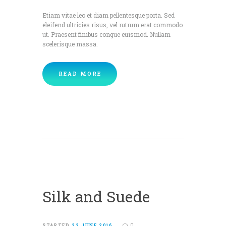
Etiam vitae leo et diam pellentesque porta. Sed
eleifend ultricies risus, vel rutrum erat commodo
ut. Praesent finibus congue euismod. Nullam
scelerisque massa.
READ MORE
Silk and Suede
0
STARTED
22 JUNE 2016