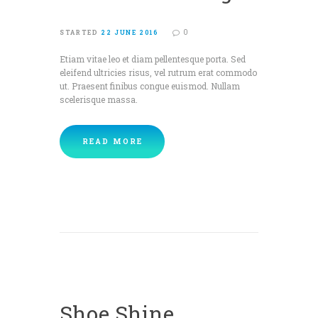
0
STARTED
22 JUNE 2016
Etiam vitae leo et diam pellentesque porta. Sed
eleifend ultricies risus, vel rutrum erat commodo
ut. Praesent finibus congue euismod. Nullam
scelerisque massa.
READ MORE
Shoe Shine